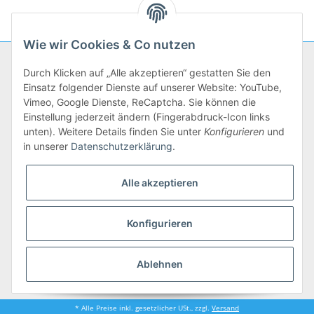
Wie wir Cookies & Co nutzen
Unternehmen
Durch Klicken auf „Alle akzeptieren“ gestatten Sie den
Einsatz folgender Dienste auf unserer Website: YouTube,
mein kochbedarf:
Vimeo, Google Dienste, ReCaptcha. Sie können die
Einstellung jederzeit ändern (Fingerabdruck-Icon links
unten). Weitere Details finden Sie unter
Konfigurieren
und
Service
in unserer
Datenschutzerklärung
.
Zahlarten
Alle akzeptieren
Vertrag widerrufen
Konfigurieren
Einzel- & Großhandel für hochwertigen Gastronomiebedarf seit 1991
Ablehnen
.::. E-Mail:
info@kochbedarf.de
.::. E-Mail:
info@kochbedarf.de
* Alle Preise inkl. gesetzlicher USt., zzgl.
Versand