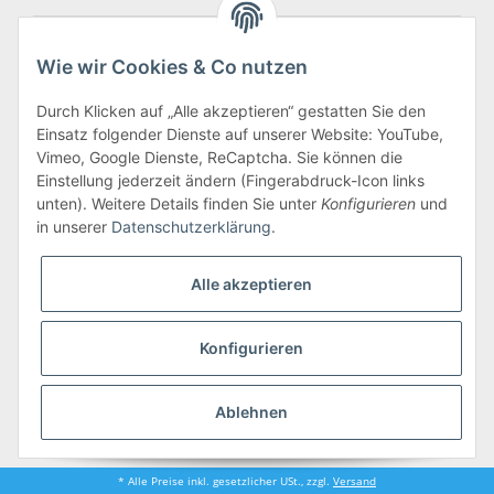
Vertrag widerrufen
Wie wir Cookies & Co nutzen
Einzel- & Großhandel für hochwertigen Gastronomiebedarf seit 1991
Durch Klicken auf „Alle akzeptieren“ gestatten Sie den
.::. E-Mail:
info@kochbedarf.de
.::. E-Mail:
info@kochbedarf.de
Einsatz folgender Dienste auf unserer Website: YouTube,
Vimeo, Google Dienste, ReCaptcha. Sie können die
Einstellung jederzeit ändern (Fingerabdruck-Icon links
unten). Weitere Details finden Sie unter
Konfigurieren
und
in unserer
Datenschutzerklärung
.
Alle akzeptieren
Konfigurieren
Ablehnen
* Alle Preise inkl. gesetzlicher USt., zzgl.
Versand