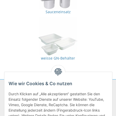
Sauceneinsatz
weisse GN-Behälter
Wie wir Cookies & Co nutzen
Unternehmen
Durch Klicken auf „Alle akzeptieren“ gestatten Sie den
Einsatz folgender Dienste auf unserer Website: YouTube,
mein kochbedarf:
Vimeo, Google Dienste, ReCaptcha. Sie können die
Einstellung jederzeit ändern (Fingerabdruck-Icon links
Service
unten). Weitere Details finden Sie unter
Konfigurieren
und